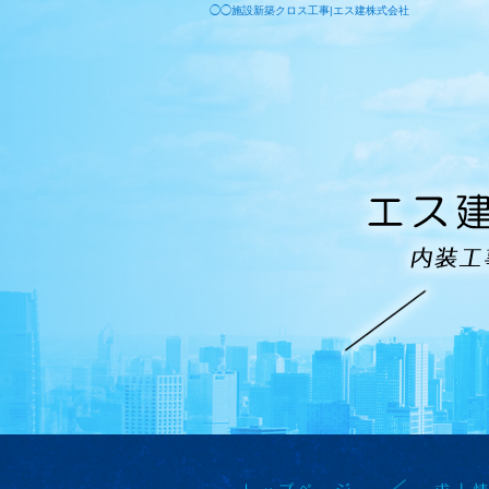
◯◯施設新築クロス工事|エス建株式会社