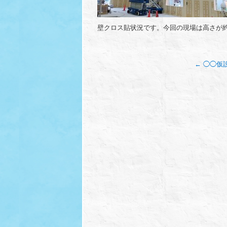
壁クロス貼状況です。今回の現場は高さが約10
←
◯◯仮