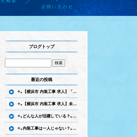
ブログトップ
最近の投稿
✧｡【横浜市 内装工事 求人】「最初は誰でも初心者」だから安心！未経験から始める内装職人への第一歩｡✧
✧｡【横浜市 内装工事 求人】未経験から手に職を！エス建で身につく一生モノの技術｡✧
✧｡どんな人が活躍している？｡✧～内装職人に向いている人の特徴とは～
✧｡内装工事は一人じゃない？｡✧～チームで働く仕事の魅力とは～