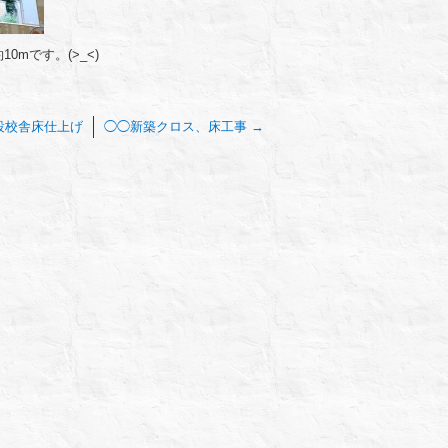
mです。(>_<)
設校舎床仕上げ
◯◯新築クロス、床工事
→