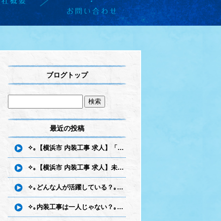
ブログトップ
最近の投稿
✧｡【横浜市 内装工事 求人】「最初は誰でも初心者」だから安心！未経験から始める内装職人への第一歩｡✧
✧｡【横浜市 内装工事 求人】未経験から手に職を！エス建で身につく一生モノの技術｡✧
✧｡どんな人が活躍している？｡✧～内装職人に向いている人の特徴とは～
✧｡内装工事は一人じゃない？｡✧～チームで働く仕事の魅力とは～