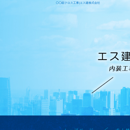
⚪⚪邸クロス工事|エス建株式会社