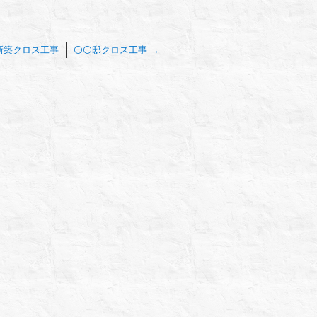
新築クロス工事
⚪⚪邸クロス工事
→