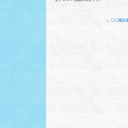
←
⚪⚪施設